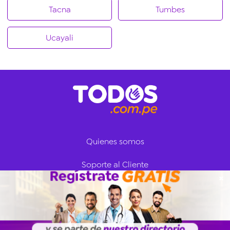
Tacna
Tumbes
Ucayali
Quienes somos
Soporte al Cliente
✖
Iniciar Sesión
Regístrate ahora