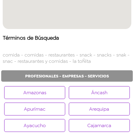
Términos de Búsqueda
comida
- comidas
- restaurantes
- snack
- snacks
- snak
-
snac
- restaurantes y comidas
- la toÑita
PROFESIONALES - EMPRESAS - SERVICIOS
Amazonas
Áncash
Apurímac
Arequipa
Ayacucho
Cajamarca