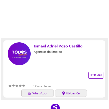
Ismael Adriel Pozo Castillo
Agencias de Empleo
LEER MÁS
★
★
★
★
★
0 Comentarios