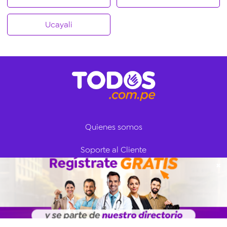
Ucayali
Quienes somos
Soporte al Cliente
✖
Iniciar Sesión
Regístrate ahora