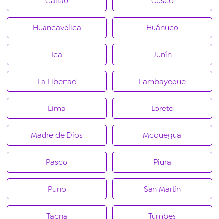
Callao
Cusco
Huancavelica
Huánuco
Ica
Junín
La Libertad
Lambayeque
Lima
Loreto
Madre de Dios
Moquegua
Pasco
Piura
Puno
San Martín
Tacna
Tumbes