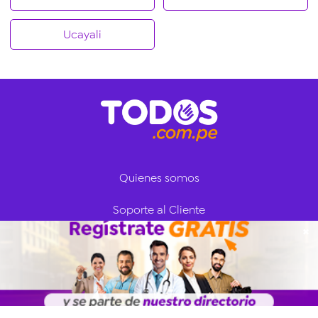
Ucayali
Quienes somos
Soporte al Cliente
✖
Iniciar Sesión
Regístrate ahora