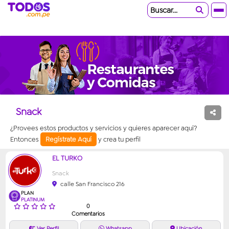
Buscar...
Snack
¿Provees estos productos y servicios y quieres aparecer aquí?
Entonces
Regístrate Aquí
y crea tu perfil
EL TURKO
Snack
calle San Francisco 216
PLAN
PLATINUM
0
Comentarios