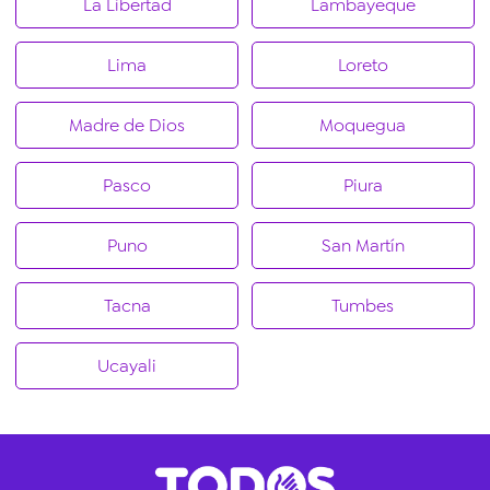
La Libertad
Lambayeque
Lima
Loreto
Madre de Dios
Moquegua
Pasco
Piura
Puno
San Martín
Tacna
Tumbes
Ucayali