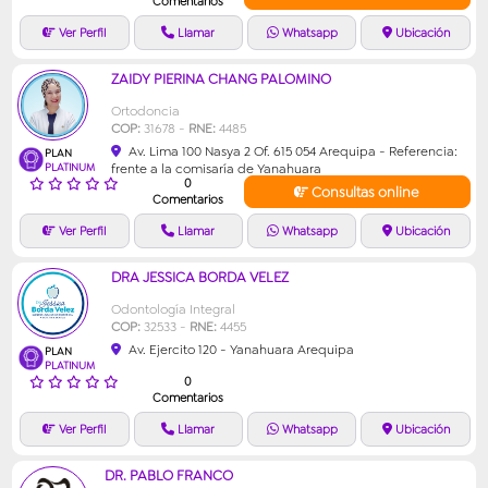
Comentarios
ZAIDY PIERINA CHANG PALOMINO
Ortodoncia
COP:
31678 -
RNE:
4485
Av. Lima 100 Nasya 2 Of. 615 054 Arequipa - Referencia:
PLAN
PLATINUM
frente a la comisaría de Yanahuara
0
Consultas online
Comentarios
DRA JESSICA BORDA VELEZ
Odontología Integral
COP:
32533 -
RNE:
4455
Av. Ejercito 120 - Yanahuara Arequipa
PLAN
PLATINUM
0
Comentarios
DR. PABLO FRANCO