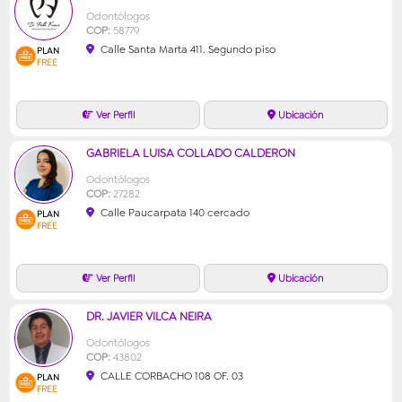
Odontólogos
COP:
58779
Calle Santa Marta 411. Segundo piso
PLAN
FREE
GABRIELA LUISA COLLADO CALDERON
Odontólogos
COP:
27282
Calle Paucarpata 140 cercado
PLAN
FREE
DR. JAVIER VILCA NEIRA
Odontólogos
COP:
43802
CALLE CORBACHO 108 OF. 03
PLAN
FREE