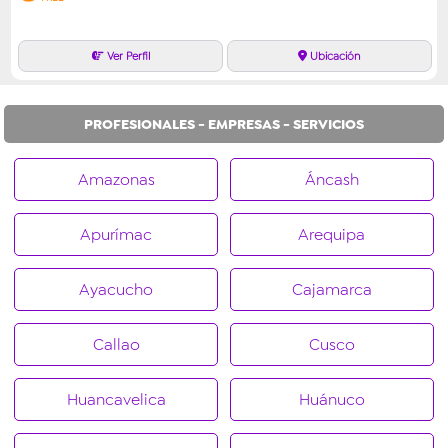
PROFESIONALES - EMPRESAS - SERVICIOS
Amazonas
Áncash
Apurímac
Arequipa
Ayacucho
Cajamarca
Callao
Cusco
Huancavelica
Huánuco