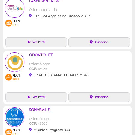
LASERDENT KIDS
Odontopediatria
Urb. Los Ángeles de Umacollo A-5
PLAN
FREE
ODONTOLIFE
Odontólogos
COP:
18035
JR ALEGRIA ARIAS DE MOREY 346
PLAN
FREE
SONYSMILE
Odontólogos
COP:
43599
Avenida Progreso 830
PLAN
FREE