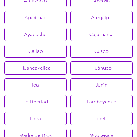
Amazonas
Áncash
Apurímac
Arequipa
Ayacucho
Cajamarca
Callao
Cusco
Huancavelica
Huánuco
Ica
Junín
La Libertad
Lambayeque
Lima
Loreto
Madre de Dios
Moquegua