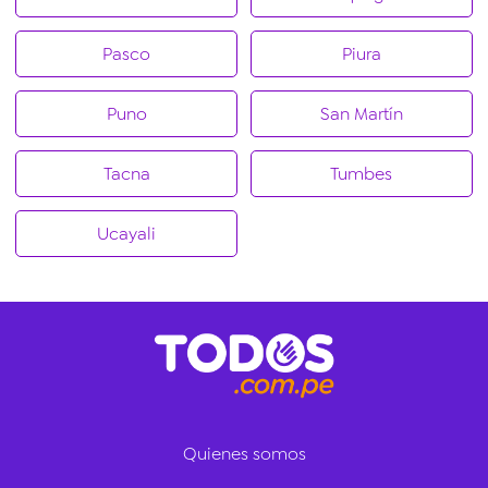
Pasco
Piura
Puno
San Martín
Tacna
Tumbes
Ucayali
Quienes somos